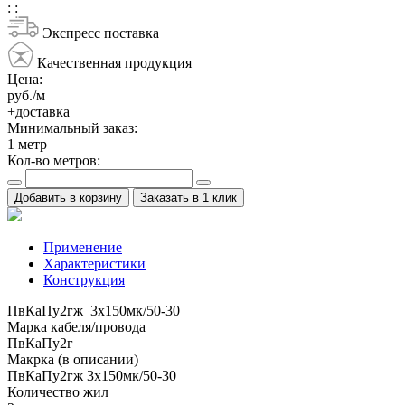
:
:
Экспресс поставка
Качественная продукция
Цена:
руб./м
+доставка
Минимальный заказ:
1
метр
Кол-во метров:
Добавить в корзину
Заказать в 1 клик
Применение
Характеристики
Конструкция
ПвКаПу2гж 3x150мк/50-30
Марка кабеля/провода
ПвКаПу2г
Макрка (в описании)
ПвКаПу2гж 3x150мк/50-30
Количество жил