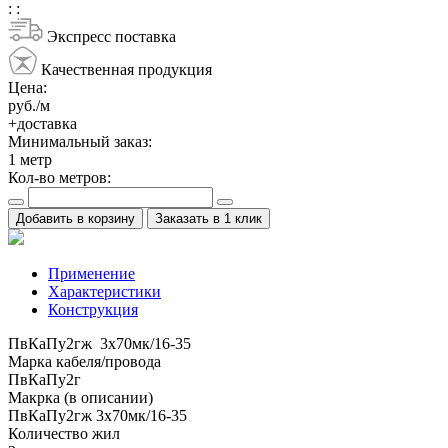
:
:
Экспресс поставка
Качественная продукция
Цена:
руб./м
+доставка
Минимальный заказ:
1
метр
Кол-во метров:
Добавить в корзину
Заказать в 1 клик
Применение
Характеристики
Конструкция
ПвКаПу2гж 3x70мк/16-35
Марка кабеля/провода
ПвКаПу2г
Макрка (в описании)
ПвКаПу2гж 3x70мк/16-35
Количество жил