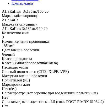
Конструкция
АПвКаПгж 3x185мк/150-20
Марка кабеля/провода
АПвКаПг
Макрка (в описании)
АПвКаПгж 3x185мк/150-20
Количество жил
3
Номин. сечение проводника
185 мм²
Цвет внешн. оболочки
Черный
Класс проводника
Класс 2 (многопроволочная жила)
Изоляция жилы
Сшитый полиэтилен (СПЭ, XLPE, VPE)
Материал внешн. оболочки
Полиэтилен (PE)
Маркировка жил
Нет (без)
Не распространяет горение при воздействии пламени (нг)
Нет
С низким дымовыделением - LS (согл. ГОСТ Р МЭК 61034-2)
Нет