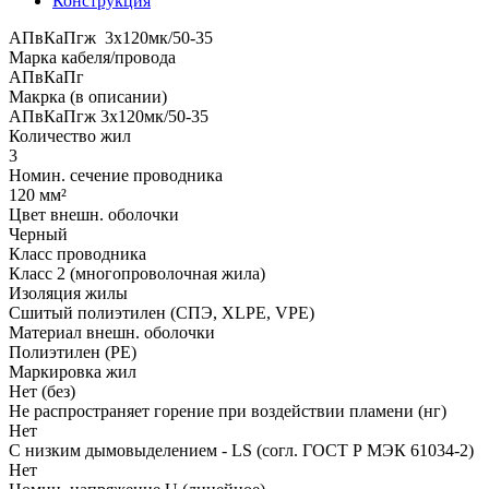
Конструкция
АПвКаПгж 3x120мк/50-35
Марка кабеля/провода
АПвКаПг
Макрка (в описании)
АПвКаПгж 3x120мк/50-35
Количество жил
3
Номин. сечение проводника
120 мм²
Цвет внешн. оболочки
Черный
Класс проводника
Класс 2 (многопроволочная жила)
Изоляция жилы
Сшитый полиэтилен (СПЭ, XLPE, VPE)
Материал внешн. оболочки
Полиэтилен (PE)
Маркировка жил
Нет (без)
Не распространяет горение при воздействии пламени (нг)
Нет
С низким дымовыделением - LS (согл. ГОСТ Р МЭК 61034-2)
Нет