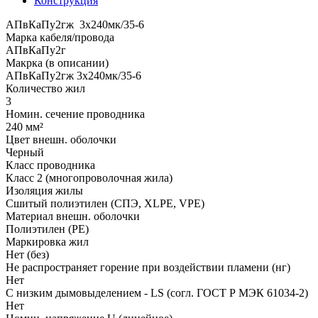
Конструкция
АПвКаПу2гж 3x240мк/35-6
Марка кабеля/провода
АПвКаПу2г
Макрка (в описании)
АПвКаПу2гж 3x240мк/35-6
Количество жил
3
Номин. сечение проводника
240 мм²
Цвет внешн. оболочки
Черный
Класс проводника
Класс 2 (многопроволочная жила)
Изоляция жилы
Сшитый полиэтилен (СПЭ, XLPE, VPE)
Материал внешн. оболочки
Полиэтилен (PE)
Маркировка жил
Нет (без)
Не распространяет горение при воздействии пламени (нг)
Нет
С низким дымовыделением - LS (согл. ГОСТ Р МЭК 61034-2)
Нет