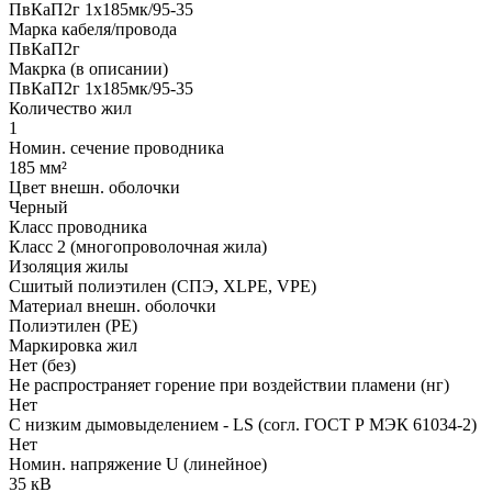
ПвКаП2г 1х185мк/95-35
Марка кабеля/провода
ПвКаП2г
Макрка (в описании)
ПвКаП2г 1х185мк/95-35
Количество жил
1
Номин. сечение проводника
185 мм²
Цвет внешн. оболочки
Черный
Класс проводника
Класс 2 (многопроволочная жила)
Изоляция жилы
Сшитый полиэтилен (СПЭ, XLPE, VPE)
Материал внешн. оболочки
Полиэтилен (PE)
Маркировка жил
Нет (без)
Не распространяет горение при воздействии пламени (нг)
Нет
С низким дымовыделением - LS (согл. ГОСТ Р МЭК 61034-2)
Нет
Номин. напряжение U (линейное)
35 кВ