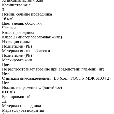
АПвКаШв 3x16мк-0,66
Количество жил
3
Номин. сечение проводника
16 мм²
Цвет внешн. оболочки
Черный
Класс проводника
Класс 2 (многопроволочная жила)
Изоляция жилы
Полиэтилен (PE)
Материал внешн. оболочки
Полиэтилен (PE)
Маркировка жил
Цвет
Не распространяет горение при воздействии пламени (нг)
Нет
С низким дымовыделением - LS (согл. ГОСТ Р МЭК 61034-2)
Нет
Номин. напряжение U (линейное)
0.66 кВ
Бронированный
Да
Материал проводника
Медь (Cu) без покрытия