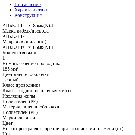
Применение
Характеристики
Конструкция
АПвКаШв 1x185мк(N)-1
Марка кабеля/провода
АПвКаШв
Макрка (в описании)
АПвКаШв 1x185мк(N)-1
Количество жил
1
Номин. сечение проводника
185 мм²
Цвет внешн. оболочки
Черный
Класс проводника
Класс 1 (однопроволочная жила)
Изоляция жилы
Полиэтилен (PE)
Материал внешн. оболочки
Полиэтилен (PE)
Маркировка жил
Цвет
Не распространяет горение при воздействии пламени (нг)
Нет