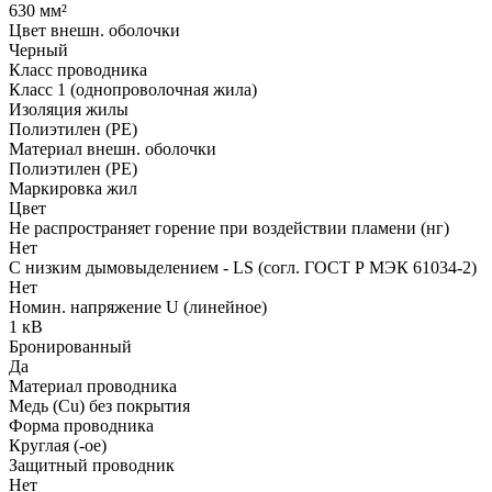
630 мм²
Цвет внешн. оболочки
Черный
Класс проводника
Класс 1 (однопроволочная жила)
Изоляция жилы
Полиэтилен (PE)
Материал внешн. оболочки
Полиэтилен (PE)
Маркировка жил
Цвет
Не распространяет горение при воздействии пламени (нг)
Нет
С низким дымовыделением - LS (согл. ГОСТ Р МЭК 61034-2)
Нет
Номин. напряжение U (линейное)
1 кВ
Бронированный
Да
Материал проводника
Медь (Cu) без покрытия
Форма проводника
Круглая (-ое)
Защитный проводник
Нет