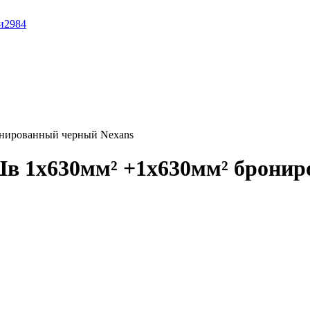
и
2984
онированный черный Nexans
в 1x630мм² +1x630мм² бронир