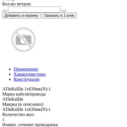
Кол-во метров:
Добавить в корзину
Заказать в 1 клик
Применение
Характеристики
Конструкция
АПвКаШв 1x630мк(N)-1
Марка кабеля/провода
АПвКаШв
Макрка (в описании)
АПвКаШв 1x630мк(N)-1
Количество жил
1
Номин. сечение проводника