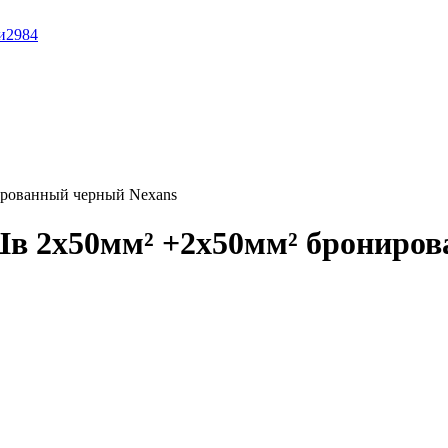
и
2984
ированный черный Nexans
в 2x50мм² +2x50мм² брониров