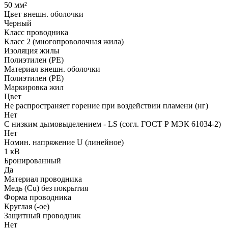
50 мм²
Цвет внешн. оболочки
Черный
Класс проводника
Класс 2 (многопроволочная жила)
Изоляция жилы
Полиэтилен (PE)
Материал внешн. оболочки
Полиэтилен (PE)
Маркировка жил
Цвет
Не распространяет горение при воздействии пламени (нг)
Нет
С низким дымовыделением - LS (согл. ГОСТ Р МЭК 61034-2)
Нет
Номин. напряжение U (линейное)
1 кВ
Бронированный
Да
Материал проводника
Медь (Cu) без покрытия
Форма проводника
Круглая (-ое)
Защитный проводник
Нет