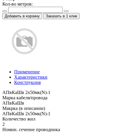
Кол-во метров:
Добавить в корзину
Заказать в 1 клик
Применение
Характеристики
Конструкция
АПвКаШв 2x50мк(N)-1
Марка кабеля/провода
АПвКаШв
Макрка (в описании)
АПвКаШв 2x50мк(N)-1
Количество жил
2
Номин. сечение проводника