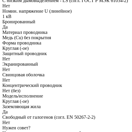
С низким дымовыделением - LS (согл. ГОСТ Р МЭК 61034-2)
Нет
Номин. напряжение U (линейное)
1 кВ
Бронированный
Да
Материал проводника
Медь (Cu) без покрытия
Форма проводника
Круглая (-ое)
Защитный проводник
Нет
Экранированный
Нет
Свинцовая оболочка
Нет
Концентрический проводник
Нет (без)
Модель/исполнение
Круглая (-ое)
Заземляющая жила
Да
Свободный от галогенов (согл. EN 50267-2-2)
Нет
Нужен совет?