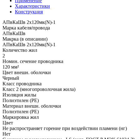
Применение
Характеристики
Конструкция
АПвКаШв 2x120мк(N)-1
Марка кабеля/провода
АПвКаШв
Макрка (в описании)
АПвКаШв 2x120мк(N)-1
Количество жил
2
Номин. сечение проводника
120 мм²
Цвет внешн. оболочки
Черный
Класс проводника
Класс 2 (многопроволочная жила)
Изоляция жилы
Полиэтилен (PE)
Материал внешн. оболочки
Полиэтилен (PE)
Маркировка жил
Цвет
Не распространяет горение при воздействии пламени (нг)
Нет