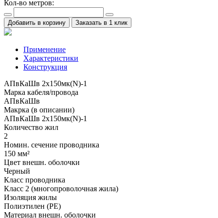
Кол-во метров:
Добавить в корзину
Заказать в 1 клик
Применение
Характеристики
Конструкция
АПвКаШв 2x150мк(N)-1
Марка кабеля/провода
АПвКаШв
Макрка (в описании)
АПвКаШв 2x150мк(N)-1
Количество жил
2
Номин. сечение проводника
150 мм²
Цвет внешн. оболочки
Черный
Класс проводника
Класс 2 (многопроволочная жила)
Изоляция жилы
Полиэтилен (PE)
Материал внешн. оболочки