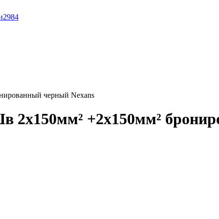
и
2984
онированный черный Nexans
в 2x150мм² +2x150мм² бронир