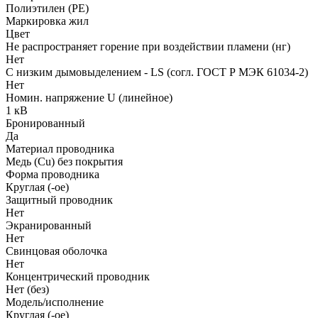
Полиэтилен (PE)
Маркировка жил
Цвет
Не распространяет горение при воздействии пламени (нг)
Нет
С низким дымовыделением - LS (согл. ГОСТ Р МЭК 61034-2)
Нет
Номин. напряжение U (линейное)
1 кВ
Бронированный
Да
Материал проводника
Медь (Cu) без покрытия
Форма проводника
Круглая (-ое)
Защитный проводник
Нет
Экранированный
Нет
Свинцовая оболочка
Нет
Концентрический проводник
Нет (без)
Модель/исполнение
Круглая (-ое)