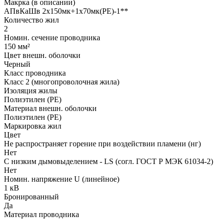
Макрка (в описании)
АПвКаШв 2x150мк+1x70мк(PE)-1**
Количество жил
2
Номин. сечение проводника
150 мм²
Цвет внешн. оболочки
Черный
Класс проводника
Класс 2 (многопроволочная жила)
Изоляция жилы
Полиэтилен (PE)
Материал внешн. оболочки
Полиэтилен (PE)
Маркировка жил
Цвет
Не распространяет горение при воздействии пламени (нг)
Нет
С низким дымовыделением - LS (согл. ГОСТ Р МЭК 61034-2)
Нет
Номин. напряжение U (линейное)
1 кВ
Бронированный
Да
Материал проводника