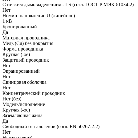
С низким дымовыделением - LS (согл. ГОСТ Р МЭК 61034-2)
Нет
Номин. напряжение U (линейное)
1 кВ
Бронированный
Да
Материал проводника
Медь (Cu) без покрытия
Форма проводника
Круглая (-ое)
Защитный проводник
Нет
Экранированный
Нет
Свинцовая оболочка
Нет
Концентрический проводник
Нет (без)
Модель/исполнение
Круглая (-ое)
Заземляющая жила
Да
Свободный от галогенов (согл. EN 50267-2-2)
Нет
Нужен совет?