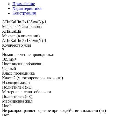
Применение
Характеристики
Конструкция
АПвКаШв 2x185мк(N)-1
Марка кабеля/провода
АПвКаШв
Макрка (в описании)
АПвКаШв 2x185мк(N)-1
Количество жил
2
Номин. сечение проводника
185 мм²
Цвет внешн. оболочки
Черный
Класс проводника
Класс 2 (многопроволочная жила)
Изоляция жилы
Полиэтилен (PE)
Материал внешн. оболочки
Полиэтилен (PE)
Маркировка жил
Цвет
Не распространяет горение при воздействии пламени (нг)
Нет