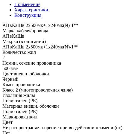
Применение
Характеристики
Конструкция
АПвКаШв 2x500мк+1x240мк(N)-1**
Марка кабеля/провода
АПвКаШв
Макрка (в описании)
АПвКаШв 2x500мк+1x240мк(N)-1**
Количество жил
2
Номин. сечение проводника
500 мм²
Цвет внешн. оболочки
Черный
Класс проводника
Класс 2 (многопроволочная жила)
Изоляция жилы
Полиэтилен (PE)
Материал внешн. оболочки
Полиэтилен (PE)
Маркировка жил
Цвет
Не распространяет горение при воздействии пламени (нг)
Нет