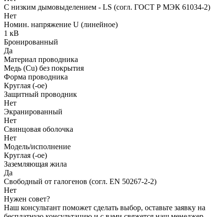
С низким дымовыделением - LS (согл. ГОСТ Р МЭК 61034-2)
Нет
Номин. напряжение U (линейное)
1 кВ
Бронированный
Да
Материал проводника
Медь (Cu) без покрытия
Форма проводника
Круглая (-ое)
Защитный проводник
Нет
Экранированный
Нет
Свинцовая оболочка
Нет
Модель/исполнение
Круглая (-ое)
Заземляющая жила
Да
Свободный от галогенов (согл. EN 50267-2-2)
Нет
Нужен совет?
Наш консультант поможет сделать выбор, оставьте заявку на
бесплатную консультацию и с вами свяжется наш менеджер