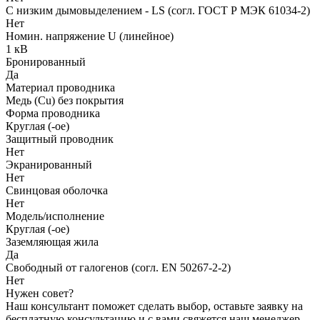
С низким дымовыделением - LS (согл. ГОСТ Р МЭК 61034-2)
Нет
Номин. напряжение U (линейное)
1 кВ
Бронированный
Да
Материал проводника
Медь (Cu) без покрытия
Форма проводника
Круглая (-ое)
Защитный проводник
Нет
Экранированный
Нет
Свинцовая оболочка
Нет
Модель/исполнение
Круглая (-ое)
Заземляющая жила
Да
Свободный от галогенов (согл. EN 50267-2-2)
Нет
Нужен совет?
Наш консультант поможет сделать выбор, оставьте заявку на
бесплатную консультацию и с вами свяжется наш менеджер