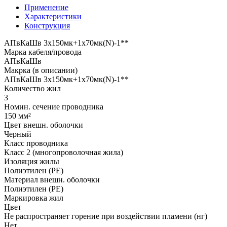
Применение
Характеристики
Конструкция
АПвКаШв 3x150мк+1x70мк(N)-1**
Марка кабеля/провода
АПвКаШв
Макрка (в описании)
АПвКаШв 3x150мк+1x70мк(N)-1**
Количество жил
3
Номин. сечение проводника
150 мм²
Цвет внешн. оболочки
Черный
Класс проводника
Класс 2 (многопроволочная жила)
Изоляция жилы
Полиэтилен (PE)
Материал внешн. оболочки
Полиэтилен (PE)
Маркировка жил
Цвет
Не распространяет горение при воздействии пламени (нг)
Нет