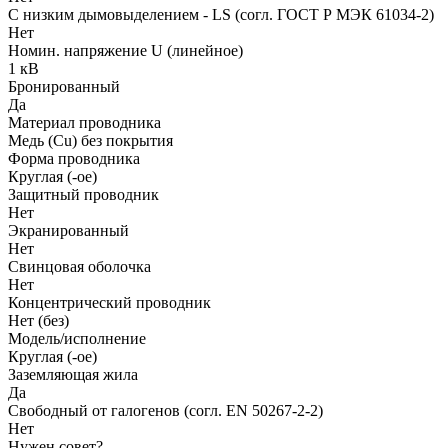
С низким дымовыделением - LS (согл. ГОСТ Р МЭК 61034-2)
Нет
Номин. напряжение U (линейное)
1 кВ
Бронированный
Да
Материал проводника
Медь (Cu) без покрытия
Форма проводника
Круглая (-ое)
Защитный проводник
Нет
Экранированный
Нет
Свинцовая оболочка
Нет
Концентрический проводник
Нет (без)
Модель/исполнение
Круглая (-ое)
Заземляющая жила
Да
Свободный от галогенов (согл. EN 50267-2-2)
Нет
Нужен совет?