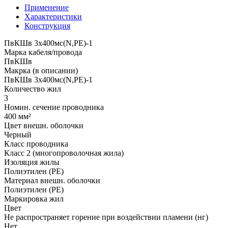
Применение
Характеристики
Конструкция
ПвКШв 3x400мс(N,PE)-1
Марка кабеля/провода
ПвКШв
Макрка (в описании)
ПвКШв 3x400мс(N,PE)-1
Количество жил
3
Номин. сечение проводника
400 мм²
Цвет внешн. оболочки
Черный
Класс проводника
Класс 2 (многопроволочная жила)
Изоляция жилы
Полиэтилен (PE)
Материал внешн. оболочки
Полиэтилен (PE)
Маркировка жил
Цвет
Не распространяет горение при воздействии пламени (нг)
Нет