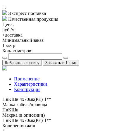
:
:
Экспресс поставка
Качественная продукция
Цена:
руб./м
+доставка
Минимальный заказ:
1
метр
Кол-во метров:
Добавить в корзину
Заказать в 1 клик
Применение
Характеристики
Конструкция
ПвКШв 4x70мк(PE)-1**
Марка кабеля/провода
ПвКШв
Макрка (в описании)
ПвКШв 4x70мк(PE)-1**
Количество жил
4