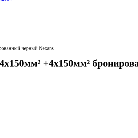
рованный черный Nexans
4x150мм² +4x150мм² брониров