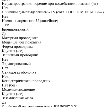
Не распространяет горение при воздействии пламени (нг)
Нет
С низким дымовыделением - LS (согл. ГОСТ Р МЭК 61034-2)
Нет
Номин. напряжение U (линейное)
1 кВ
Бронированный
Да
Материал проводника
Медь (Cu) без покрытия
Форма проводника
Круглая (-ое)
Защитный проводник
Нет
Экранированный
Нет
Свинцовая оболочка
Нет
Концентрический проводник
Нет (без)
Модель/исполнение
Круглая (-ое)
Заземляющая жила
Да
Свободный от галогенов (согл. EN 50267-2-2)