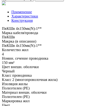
Применение
Характеристики
Конструкция
ПвКШв 4x150мк(N)-1**
Марка кабеля/провода
ПвКШв
Макрка (в описании)
ПвКШв 4x150мк(N)-1**
Количество жил
4
Номин. сечение проводника
150 мм²
Цвет внешн. оболочки
Черный
Класс проводника
Класс 2 (многопроволочная жила)
Изоляция жилы
Полиэтилен (PE)
Материал внешн. оболочки
Полиэтилен (PE)
Маркировка жил
Цвет