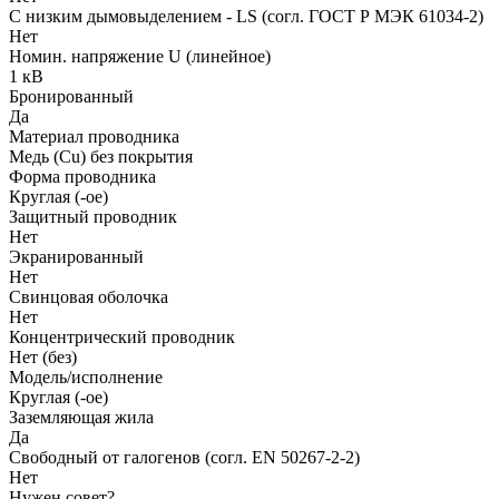
С низким дымовыделением - LS (согл. ГОСТ Р МЭК 61034-2)
Нет
Номин. напряжение U (линейное)
1 кВ
Бронированный
Да
Материал проводника
Медь (Cu) без покрытия
Форма проводника
Круглая (-ое)
Защитный проводник
Нет
Экранированный
Нет
Свинцовая оболочка
Нет
Концентрический проводник
Нет (без)
Модель/исполнение
Круглая (-ое)
Заземляющая жила
Да
Свободный от галогенов (согл. EN 50267-2-2)
Нет
Нужен совет?