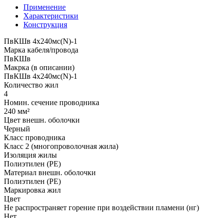
Применение
Характеристики
Конструкция
ПвКШв 4x240мс(N)-1
Марка кабеля/провода
ПвКШв
Макрка (в описании)
ПвКШв 4x240мс(N)-1
Количество жил
4
Номин. сечение проводника
240 мм²
Цвет внешн. оболочки
Черный
Класс проводника
Класс 2 (многопроволочная жила)
Изоляция жилы
Полиэтилен (PE)
Материал внешн. оболочки
Полиэтилен (PE)
Маркировка жил
Цвет
Не распространяет горение при воздействии пламени (нг)
Нет