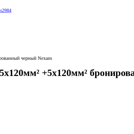
и
2984
рованный черный Nexans
5x120мм² +5x120мм² брониров