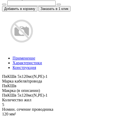
Добавить в корзину
Заказать в 1 клик
Применение
Характеристики
Конструкция
ПвКШв 5x120мс(N,PE)-1
Марка кабеля/провода
ПвКШв
Макрка (в описании)
ПвКШв 5x120мс(N,PE)-1
Количество жил
5
Номин. сечение проводника
120 мм²