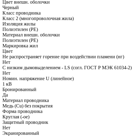
Цвет внешн. оболочки
Черный
Класс проводника
Класс 2 (многопроволочная жила)
Изоляция жилы
Полиэтилен (PE)
Материал внешн. оболочки
Полиэтилен (PE)
Маркировка жил
Цвет
Не распространяет горение при воздействии пламени (нг)
Нет
С низким дымовыделением - LS (согл. ГОСТ Р МЭК 61034-2)
Нет
Номин. напряжение U (линейное)
1 кВ
Бронированный
Да
Материал проводника
Медь (Cu) без покрытия
Форма проводника
Круглая (-ое)
Защитный проводник
Нет
Экранированный