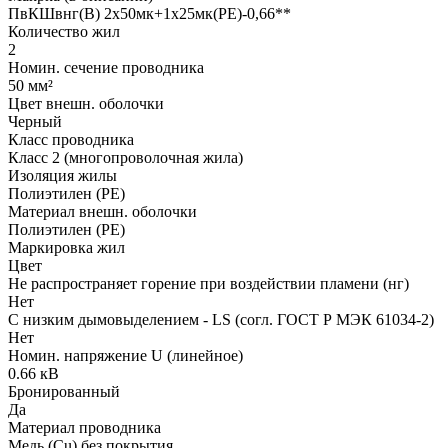
ПвКШвнг(B) 2x50мк+1x25мк(PE)-0,66**
Количество жил
2
Номин. сечение проводника
50 мм²
Цвет внешн. оболочки
Черный
Класс проводника
Класс 2 (многопроволочная жила)
Изоляция жилы
Полиэтилен (PE)
Материал внешн. оболочки
Полиэтилен (PE)
Маркировка жил
Цвет
Не распространяет горение при воздействии пламени (нг)
Нет
С низким дымовыделением - LS (согл. ГОСТ Р МЭК 61034-2)
Нет
Номин. напряжение U (линейное)
0.66 кВ
Бронированный
Да
Материал проводника
Медь (Cu) без покрытия