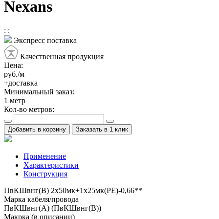
Nexans
:
:
Экспресс поставка
Качественная продукция
Цена:
руб./м
+доставка
Минимальный заказ:
1
метр
Кол-во метров:
Добавить в корзину
Заказать в 1 клик
Применение
Характеристики
Конструкция
ПвКШвнг(B) 2x50мк+1x25мк(PE)-0,66**
Марка кабеля/провода
ПвКШвнг(А) (ПвКШвнг(B))
Макрка (в описании)