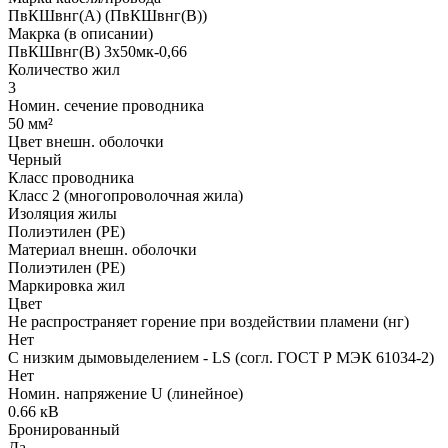
ПвКШвнг(А) (ПвКШвнг(B))
Макрка (в описании)
ПвКШвнг(B) 3x50мк-0,66
Количество жил
3
Номин. сечение проводника
50 мм²
Цвет внешн. оболочки
Черный
Класс проводника
Класс 2 (многопроволочная жила)
Изоляция жилы
Полиэтилен (PE)
Материал внешн. оболочки
Полиэтилен (PE)
Маркировка жил
Цвет
Не распространяет горение при воздействии пламени (нг)
Нет
С низким дымовыделением - LS (согл. ГОСТ Р МЭК 61034-2)
Нет
Номин. напряжение U (линейное)
0.66 кВ
Бронированный
Да