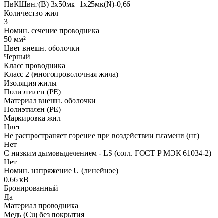
ПвКШвнг(B) 3x50мк+1x25мк(N)-0,66
Количество жил
3
Номин. сечение проводника
50 мм²
Цвет внешн. оболочки
Черный
Класс проводника
Класс 2 (многопроволочная жила)
Изоляция жилы
Полиэтилен (PE)
Материал внешн. оболочки
Полиэтилен (PE)
Маркировка жил
Цвет
Не распространяет горение при воздействии пламени (нг)
Нет
С низким дымовыделением - LS (согл. ГОСТ Р МЭК 61034-2)
Нет
Номин. напряжение U (линейное)
0.66 кВ
Бронированный
Да
Материал проводника
Медь (Cu) без покрытия