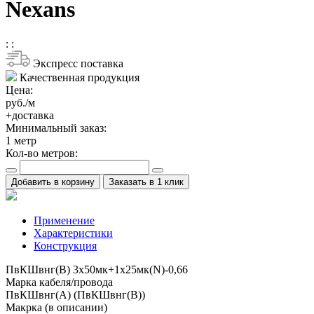
Nexans
:
:
Экспресс поставка
Качественная продукция
Цена:
руб./м
+доставка
Минимальный заказ:
1
метр
Кол-во метров:
Добавить в корзину
Заказать в 1 клик
Применение
Характеристики
Конструкция
ПвКШвнг(B) 3x50мк+1x25мк(N)-0,66
Марка кабеля/провода
ПвКШвнг(А) (ПвКШвнг(B))
Макрка (в описании)