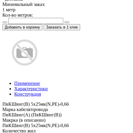
Минимальный заказ:
1
метр
Кол-во метров:
Добавить в корзину
Заказать в 1 клик
Применение
Характеристики
Конструкция
ПвКШвнг(B) 5x25мк(N,PE)-0,66
Марка кабеля/провода
ПвКШвнг(А) (ПвКШвнг(B))
Макрка (в описании)
ПвКШвнг(B) 5x25мк(N,PE)-0,66
Количество жил