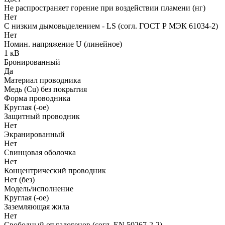
Не распространяет горение при воздействии пламени (нг)
Нет
С низким дымовыделением - LS (согл. ГОСТ Р МЭК 61034-2)
Нет
Номин. напряжение U (линейное)
1 кВ
Бронированный
Да
Материал проводника
Медь (Cu) без покрытия
Форма проводника
Круглая (-ое)
Защитный проводник
Нет
Экранированный
Нет
Свинцовая оболочка
Нет
Концентрический проводник
Нет (без)
Модель/исполнение
Круглая (-ое)
Заземляющая жила
Нет
Свободный от галогенов (согл. EN 50267-2-2)