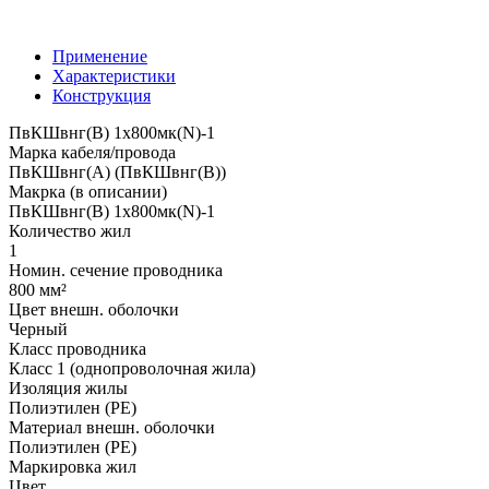
Применение
Характеристики
Конструкция
ПвКШвнг(B) 1x800мк(N)-1
Марка кабеля/провода
ПвКШвнг(А) (ПвКШвнг(B))
Макрка (в описании)
ПвКШвнг(B) 1x800мк(N)-1
Количество жил
1
Номин. сечение проводника
800 мм²
Цвет внешн. оболочки
Черный
Класс проводника
Класс 1 (однопроволочная жила)
Изоляция жилы
Полиэтилен (PE)
Материал внешн. оболочки
Полиэтилен (PE)
Маркировка жил
Цвет