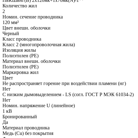
ПвКШвнг(B) 2x120мк+1x70мк(N)-1**
Количество жил
2
Номин. сечение проводника
120 мм²
Цвет внешн. оболочки
Черный
Класс проводника
Класс 2 (многопроволочная жила)
Изоляция жилы
Полиэтилен (PE)
Материал внешн. оболочки
Полиэтилен (PE)
Маркировка жил
Цвет
Не распространяет горение при воздействии пламени (нг)
Нет
С низким дымовыделением - LS (согл. ГОСТ Р МЭК 61034-2)
Нет
Номин. напряжение U (линейное)
1 кВ
Бронированный
Да
Материал проводника
Медь (Cu) без покрытия