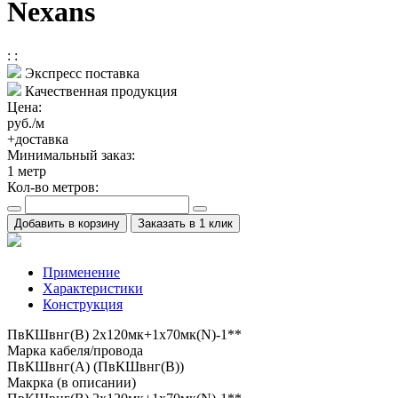
Nexans
:
:
Экспресс поставка
Качественная продукция
Цена:
руб./м
+доставка
Минимальный заказ:
1
метр
Кол-во метров:
Добавить в корзину
Заказать в 1 клик
Применение
Характеристики
Конструкция
ПвКШвнг(B) 2x120мк+1x70мк(N)-1**
Марка кабеля/провода
ПвКШвнг(А) (ПвКШвнг(B))
Макрка (в описании)