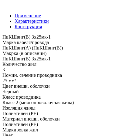
Применение
Характеристики
Конструкция
ПвКШвнг(B) 3x25мк-1
Марка кабеля/провода
ПвКШвнг(А) (ПвКШвнг(B))
Макрка (в описании)
ПвКШвнг(B) 3x25мк-1
Количество жил
3
Номин. сечение проводника
25 мм²
Цвет внешн. оболочки
Черный
Класс проводника
Класс 2 (многопроволочная жила)
Изоляция жилы
Полиэтилен (PE)
Материал внешн. оболочки
Полиэтилен (PE)
Маркировка жил
Цвет