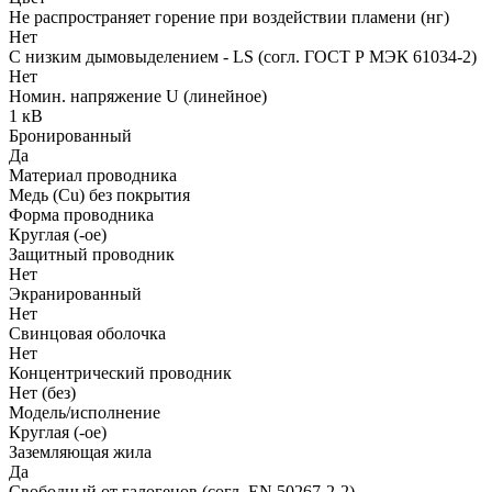
Не распространяет горение при воздействии пламени (нг)
Нет
С низким дымовыделением - LS (согл. ГОСТ Р МЭК 61034-2)
Нет
Номин. напряжение U (линейное)
1 кВ
Бронированный
Да
Материал проводника
Медь (Cu) без покрытия
Форма проводника
Круглая (-ое)
Защитный проводник
Нет
Экранированный
Нет
Свинцовая оболочка
Нет
Концентрический проводник
Нет (без)
Модель/исполнение
Круглая (-ое)
Заземляющая жила
Да
Свободный от галогенов (согл. EN 50267-2-2)