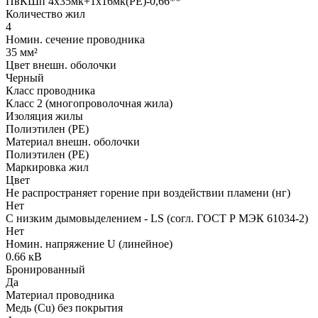
ПвКШп 4x35мк+1x16мк(PE)-0,66**
Количество жил
4
Номин. сечение проводника
35 мм²
Цвет внешн. оболочки
Черный
Класс проводника
Класс 2 (многопроволочная жила)
Изоляция жилы
Полиэтилен (PE)
Материал внешн. оболочки
Полиэтилен (PE)
Маркировка жил
Цвет
Не распространяет горение при воздействии пламени (нг)
Нет
С низким дымовыделением - LS (согл. ГОСТ Р МЭК 61034-2)
Нет
Номин. напряжение U (линейное)
0.66 кВ
Бронированный
Да
Материал проводника
Медь (Cu) без покрытия