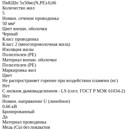
ПвКШп 5x50мс(N,PE)-0,66
Количество жил
5
Номин. сечение проводника
50 мм²
Цвет внешн. оболочки
Черный
Класс проводника
Класс 2 (многопроволочная жила)
Изоляция жилы
Полиэтилен (PE)
Материал внешн. оболочки
Полиэтилен (PE)
Маркировка жил
Цвет
Не распространяет горение при воздействии пламени (нг)
Нет
С низким дымовыделением - LS (согл. ГОСТ Р МЭК 61034-2)
Нет
Номин. напряжение U (линейное)
0.66 кВ
Бронированный
Да
Материал проводника
Медь (Cu) без покрытия