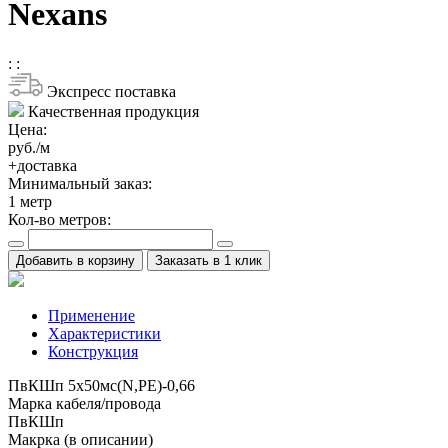
Nexans
:
:
Экспресс поставка
Качественная продукция
Цена:
руб./м
+доставка
Минимальный заказ:
1
метр
Кол-во метров:
Добавить в корзину
Заказать в 1 клик
Применение
Характеристики
Конструкция
ПвКШп 5x50мс(N,PE)-0,66
Марка кабеля/провода
ПвКШп
Макрка (в описании)