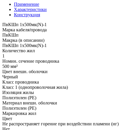
Применение
Характеристики
Конструкция
ПвКШп 1x500мк(N)-1
Марка кабеля/провода
ПвКШп
Макрка (в описании)
ПвКШп 1x500мк(N)-1
Количество жил
1
Номин. сечение проводника
500 мм²
Цвет внешн. оболочки
Черный
Класс проводника
Класс 1 (однопроволочная жила)
Изоляция жилы
Полиэтилен (PE)
Материал внешн. оболочки
Полиэтилен (PE)
Маркировка жил
Цвет
Не распространяет горение при воздействии пламени (нг)
Нет