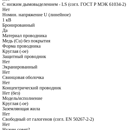
С низким дымовыделением - LS (согл. ГОСТ Р МЭК 61034-2)
Нет
Номин. напряжение U (линейное)
1 кВ
Бронированный
Да
Материал проводника
Медь (Cu) без покрытия
Форма проводника
Круглая (-ое)
Защитный проводник
Нет
Экранированный
Нет
Свинцовая оболочка
Нет
Концентрический проводник
Нет (без)
Модель/исполнение
Круглая (-ое)
Заземляющая жила
Нет
Свободный от галогенов (согл. EN 50267-2-2)
Нет
Нужен совет?