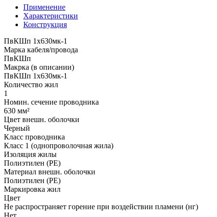
Применение
Характеристики
Конструкция
ПвКШп 1x630мк-1
Марка кабеля/провода
ПвКШп
Макрка (в описании)
ПвКШп 1x630мк-1
Количество жил
1
Номин. сечение проводника
630 мм²
Цвет внешн. оболочки
Черный
Класс проводника
Класс 1 (однопроволочная жила)
Изоляция жилы
Полиэтилен (PE)
Материал внешн. оболочки
Полиэтилен (PE)
Маркировка жил
Цвет
Не распространяет горение при воздействии пламени (нг)
Нет