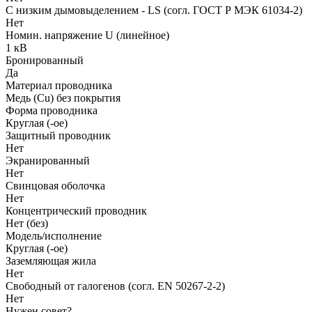
С низким дымовыделением - LS (согл. ГОСТ Р МЭК 61034-2)
Нет
Номин. напряжение U (линейное)
1 кВ
Бронированный
Да
Материал проводника
Медь (Cu) без покрытия
Форма проводника
Круглая (-ое)
Защитный проводник
Нет
Экранированный
Нет
Свинцовая оболочка
Нет
Концентрический проводник
Нет (без)
Модель/исполнение
Круглая (-ое)
Заземляющая жила
Нет
Свободный от галогенов (согл. EN 50267-2-2)
Нет
Нужен совет?