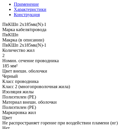
Применение
Характеристики
Конструкция
ПвКШп 2x185мк(N)-1
Марка кабеля/провода
ПвКШп
Макрка (в описании)
ПвКШп 2x185мк(N)-1
Количество жил
2
Номин. сечение проводника
185 мм²
Цвет внешн. оболочки
Черный
Класс проводника
Класс 2 (многопроволочная жила)
Изоляция жилы
Полиэтилен (PE)
Материал внешн. оболочки
Полиэтилен (PE)
Маркировка жил
Цвет
Не распространяет горение при воздействии пламени (нг)
Нет