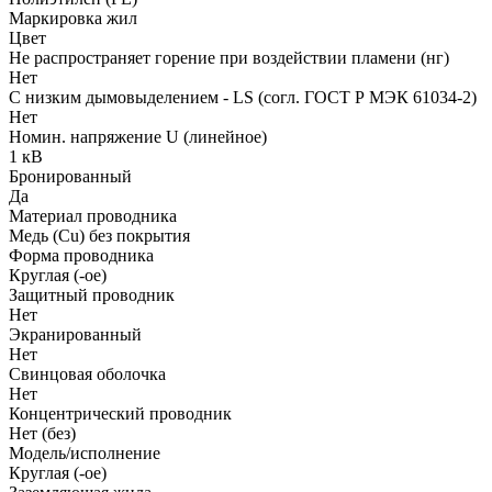
Маркировка жил
Цвет
Не распространяет горение при воздействии пламени (нг)
Нет
С низким дымовыделением - LS (согл. ГОСТ Р МЭК 61034-2)
Нет
Номин. напряжение U (линейное)
1 кВ
Бронированный
Да
Материал проводника
Медь (Cu) без покрытия
Форма проводника
Круглая (-ое)
Защитный проводник
Нет
Экранированный
Нет
Свинцовая оболочка
Нет
Концентрический проводник
Нет (без)
Модель/исполнение
Круглая (-ое)