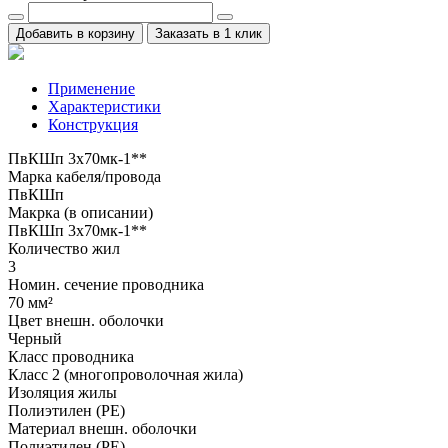
Добавить в корзину
Заказать в 1 клик
Применение
Характеристики
Конструкция
ПвКШп 3x70мк-1**
Марка кабеля/провода
ПвКШп
Макрка (в описании)
ПвКШп 3x70мк-1**
Количество жил
3
Номин. сечение проводника
70 мм²
Цвет внешн. оболочки
Черный
Класс проводника
Класс 2 (многопроволочная жила)
Изоляция жилы
Полиэтилен (PE)
Материал внешн. оболочки
Полиэтилен (PE)