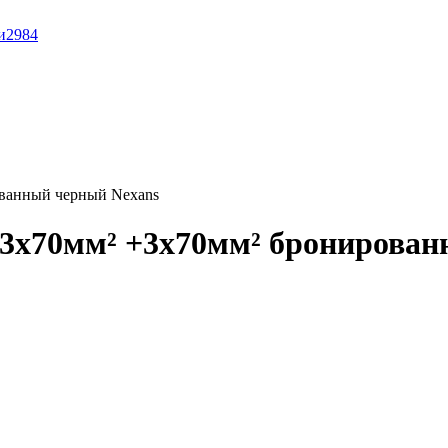
и
2984
ванный черный Nexans
3x70мм² +3x70мм² бронирован