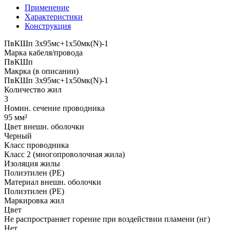
Применение
Характеристики
Конструкция
ПвКШп 3x95мс+1x50мк(N)-1
Марка кабеля/провода
ПвКШп
Макрка (в описании)
ПвКШп 3x95мс+1x50мк(N)-1
Количество жил
3
Номин. сечение проводника
95 мм²
Цвет внешн. оболочки
Черный
Класс проводника
Класс 2 (многопроволочная жила)
Изоляция жилы
Полиэтилен (PE)
Материал внешн. оболочки
Полиэтилен (PE)
Маркировка жил
Цвет
Не распространяет горение при воздействии пламени (нг)
Нет