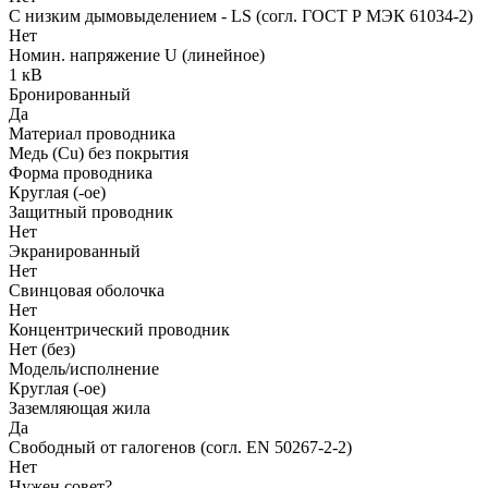
С низким дымовыделением - LS (согл. ГОСТ Р МЭК 61034-2)
Нет
Номин. напряжение U (линейное)
1 кВ
Бронированный
Да
Материал проводника
Медь (Cu) без покрытия
Форма проводника
Круглая (-ое)
Защитный проводник
Нет
Экранированный
Нет
Свинцовая оболочка
Нет
Концентрический проводник
Нет (без)
Модель/исполнение
Круглая (-ое)
Заземляющая жила
Да
Свободный от галогенов (согл. EN 50267-2-2)
Нет
Нужен совет?