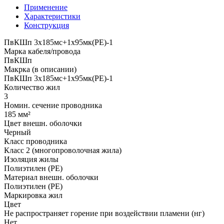
Применение
Характеристики
Конструкция
ПвКШп 3x185мс+1x95мк(PE)-1
Марка кабеля/провода
ПвКШп
Макрка (в описании)
ПвКШп 3x185мс+1x95мк(PE)-1
Количество жил
3
Номин. сечение проводника
185 мм²
Цвет внешн. оболочки
Черный
Класс проводника
Класс 2 (многопроволочная жила)
Изоляция жилы
Полиэтилен (PE)
Материал внешн. оболочки
Полиэтилен (PE)
Маркировка жил
Цвет
Не распространяет горение при воздействии пламени (нг)
Нет