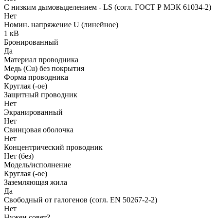
С низким дымовыделением - LS (согл. ГОСТ Р МЭК 61034-2)
Нет
Номин. напряжение U (линейное)
1 кВ
Бронированный
Да
Материал проводника
Медь (Cu) без покрытия
Форма проводника
Круглая (-ое)
Защитный проводник
Нет
Экранированный
Нет
Свинцовая оболочка
Нет
Концентрический проводник
Нет (без)
Модель/исполнение
Круглая (-ое)
Заземляющая жила
Да
Свободный от галогенов (согл. EN 50267-2-2)
Нет
Нужен совет?