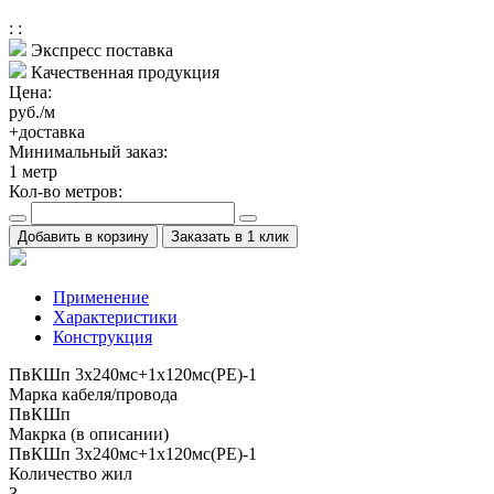
:
:
Экспресс поставка
Качественная продукция
Цена:
руб./м
+доставка
Минимальный заказ:
1
метр
Кол-во метров:
Добавить в корзину
Заказать в 1 клик
Применение
Характеристики
Конструкция
ПвКШп 3x240мс+1x120мс(PE)-1
Марка кабеля/провода
ПвКШп
Макрка (в описании)
ПвКШп 3x240мс+1x120мс(PE)-1
Количество жил
3