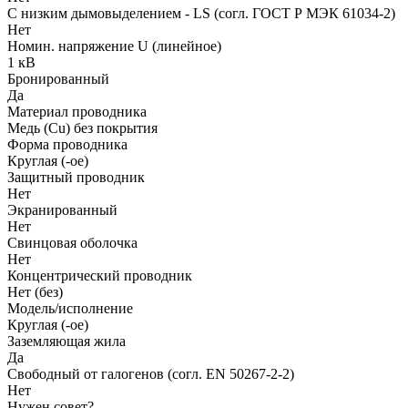
С низким дымовыделением - LS (согл. ГОСТ Р МЭК 61034-2)
Нет
Номин. напряжение U (линейное)
1 кВ
Бронированный
Да
Материал проводника
Медь (Cu) без покрытия
Форма проводника
Круглая (-ое)
Защитный проводник
Нет
Экранированный
Нет
Свинцовая оболочка
Нет
Концентрический проводник
Нет (без)
Модель/исполнение
Круглая (-ое)
Заземляющая жила
Да
Свободный от галогенов (согл. EN 50267-2-2)
Нет
Нужен совет?