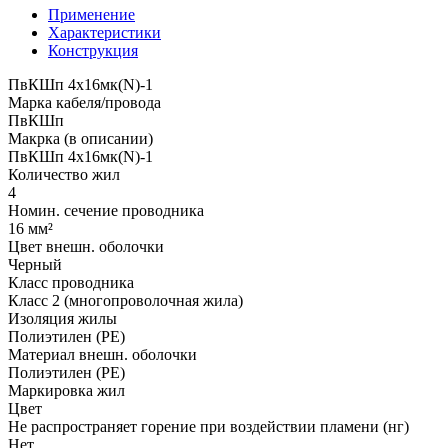
Применение
Характеристики
Конструкция
ПвКШп 4x16мк(N)-1
Марка кабеля/провода
ПвКШп
Макрка (в описании)
ПвКШп 4x16мк(N)-1
Количество жил
4
Номин. сечение проводника
16 мм²
Цвет внешн. оболочки
Черный
Класс проводника
Класс 2 (многопроволочная жила)
Изоляция жилы
Полиэтилен (PE)
Материал внешн. оболочки
Полиэтилен (PE)
Маркировка жил
Цвет
Не распространяет горение при воздействии пламени (нг)
Нет