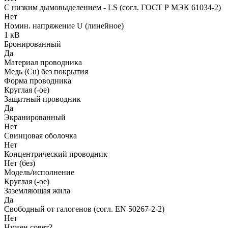
С низким дымовыделением - LS (согл. ГОСТ Р МЭК 61034-2)
Нет
Номин. напряжение U (линейное)
1 кВ
Бронированный
Да
Материал проводника
Медь (Cu) без покрытия
Форма проводника
Круглая (-ое)
Защитный проводник
Да
Экранированный
Нет
Свинцовая оболочка
Нет
Концентрический проводник
Нет (без)
Модель/исполнение
Круглая (-ое)
Заземляющая жила
Да
Свободный от галогенов (согл. EN 50267-2-2)
Нет
Нужен совет?