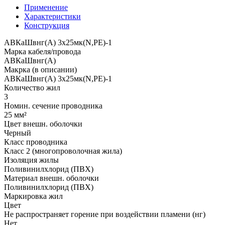
Применение
Характеристики
Конструкция
АВКаШвнг(А) 3x25мк(N,PE)-1
Марка кабеля/провода
АВКаШвнг(А)
Макрка (в описании)
АВКаШвнг(А) 3x25мк(N,PE)-1
Количество жил
3
Номин. сечение проводника
25 мм²
Цвет внешн. оболочки
Черный
Класс проводника
Класс 2 (многопроволочная жила)
Изоляция жилы
Поливинилхлорид (ПВХ)
Материал внешн. оболочки
Поливинилхлорид (ПВХ)
Маркировка жил
Цвет
Не распространяет горение при воздействии пламени (нг)
Нет