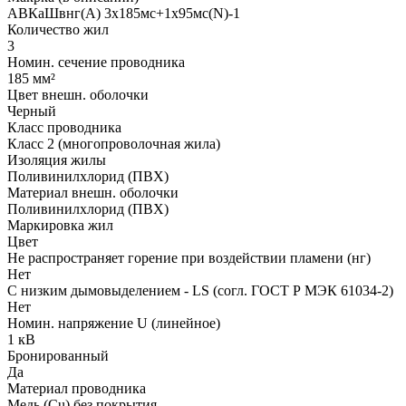
АВКаШвнг(А) 3x185мс+1x95мс(N)-1
Количество жил
3
Номин. сечение проводника
185 мм²
Цвет внешн. оболочки
Черный
Класс проводника
Класс 2 (многопроволочная жила)
Изоляция жилы
Поливинилхлорид (ПВХ)
Материал внешн. оболочки
Поливинилхлорид (ПВХ)
Маркировка жил
Цвет
Не распространяет горение при воздействии пламени (нг)
Нет
С низким дымовыделением - LS (согл. ГОСТ Р МЭК 61034-2)
Нет
Номин. напряжение U (линейное)
1 кВ
Бронированный
Да
Материал проводника
Медь (Cu) без покрытия