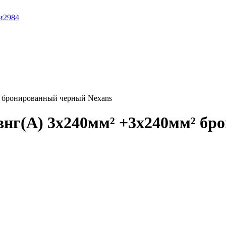
и
2984
 бронированный черный Nexans
нг(А) 3x240мм² +3x240мм² бр