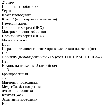
240 мм²
Цвет внешн. оболочки
Черный
Класс проводника
Класс 2 (многопроволочная жила)
Изоляция жилы
Поливинилхлорид (ПВХ)
Материал внешн. оболочки
Поливинилхлорид (ПВХ)
Маркировка жил
Цвет
Не распространяет горение при воздействии пламени (нг)
Нет
С низким дымовыделением - LS (согл. ГОСТ Р МЭК 61034-2)
Нет
Номин. напряжение U (линейное)
1 кВ
Бронированный
Да
Материал проводника
Медь (Cu) без покрытия
Форма проводника
Круглая (-ое)
Защитный проводник
Нет