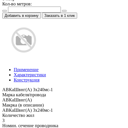
Кол-во метров:
Добавить в корзину
Заказать в 1 клик
Применение
Характеристики
Конструкция
АВКаШвнг(А) 3x240мс-1
Марка кабеля/провода
АВКаШвнг(А)
Макрка (в описании)
АВКаШвнг(А) 3x240мс-1
Количество жил
3
Номин. сечение проводника