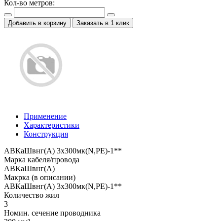
Кол-во метров:
Добавить в корзину
Заказать в 1 клик
Применение
Характеристики
Конструкция
АВКаШвнг(А) 3x300мк(N,PE)-1**
Марка кабеля/провода
АВКаШвнг(А)
Макрка (в описании)
АВКаШвнг(А) 3x300мк(N,PE)-1**
Количество жил
3
Номин. сечение проводника