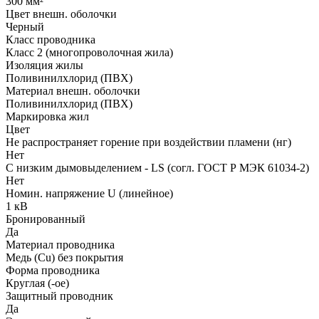
300 мм²
Цвет внешн. оболочки
Черный
Класс проводника
Класс 2 (многопроволочная жила)
Изоляция жилы
Поливинилхлорид (ПВХ)
Материал внешн. оболочки
Поливинилхлорид (ПВХ)
Маркировка жил
Цвет
Не распространяет горение при воздействии пламени (нг)
Нет
С низким дымовыделением - LS (согл. ГОСТ Р МЭК 61034-2)
Нет
Номин. напряжение U (линейное)
1 кВ
Бронированный
Да
Материал проводника
Медь (Cu) без покрытия
Форма проводника
Круглая (-ое)
Защитный проводник
Да