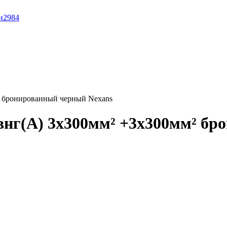
и
2984
 бронированный черный Nexans
нг(А) 3x300мм² +3x300мм² бр