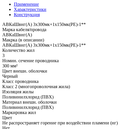
Применение
Характеристики
Конструкция
АВКаШвнг(А) 3x300мк+1x150мк(PE)-1**
Марка кабеля/провода
АВКаШвнг(А)
Макрка (в описании)
АВКаШвнг(А) 3x300мк+1x150мк(PE)-1**
Количество жил
3
Номин. сечение проводника
300 мм²
Цвет внешн. оболочки
Черный
Класс проводника
Класс 2 (многопроволочная жила)
Изоляция жилы
Поливинилхлорид (ПВХ)
Материал внешн. оболочки
Поливинилхлорид (ПВХ)
Маркировка жил
Цвет
Не распространяет горение при воздействии пламени (нг)
Нет