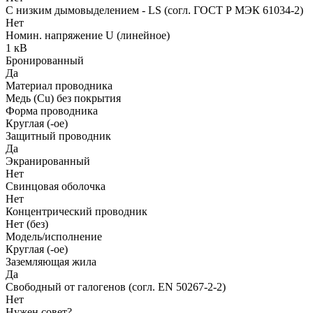
С низким дымовыделением - LS (согл. ГОСТ Р МЭК 61034-2)
Нет
Номин. напряжение U (линейное)
1 кВ
Бронированный
Да
Материал проводника
Медь (Cu) без покрытия
Форма проводника
Круглая (-ое)
Защитный проводник
Да
Экранированный
Нет
Свинцовая оболочка
Нет
Концентрический проводник
Нет (без)
Модель/исполнение
Круглая (-ое)
Заземляющая жила
Да
Свободный от галогенов (согл. EN 50267-2-2)
Нет
Нужен совет?