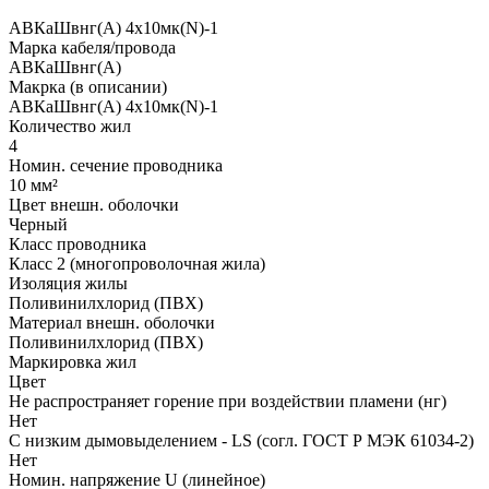
АВКаШвнг(А) 4x10мк(N)-1
Марка кабеля/провода
АВКаШвнг(А)
Макрка (в описании)
АВКаШвнг(А) 4x10мк(N)-1
Количество жил
4
Номин. сечение проводника
10 мм²
Цвет внешн. оболочки
Черный
Класс проводника
Класс 2 (многопроволочная жила)
Изоляция жилы
Поливинилхлорид (ПВХ)
Материал внешн. оболочки
Поливинилхлорид (ПВХ)
Маркировка жил
Цвет
Не распространяет горение при воздействии пламени (нг)
Нет
С низким дымовыделением - LS (согл. ГОСТ Р МЭК 61034-2)
Нет
Номин. напряжение U (линейное)