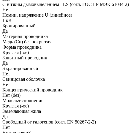
С низким дымовыделением - LS (согл. ГОСТ Р МЭК 61034-2)
Нет
Номин. напряжение U (линейное)
1 кВ
Бронированный
Да
Материал проводника
Медь (Cu) без покрытия
Форма проводника
Круглая (-ое)
Защитный проводник
Да
Экранированный
Нет
Свинцовая оболочка
Нет
Концентрический проводник
Нет (без)
Модель/исполнение
Круглая (-ое)
Заземляющая жила
Да
Свободный от галогенов (согл. EN 50267-2-2)
Нет
Нужен совет?