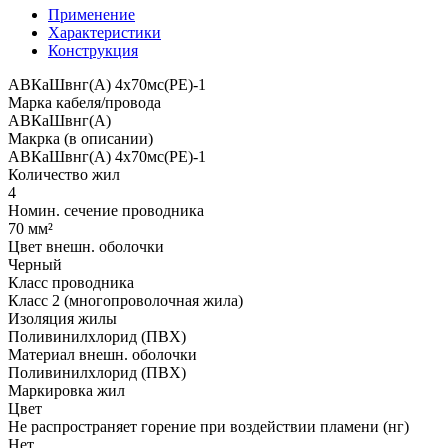
Применение
Характеристики
Конструкция
АВКаШвнг(А) 4x70мс(PE)-1
Марка кабеля/провода
АВКаШвнг(А)
Макрка (в описании)
АВКаШвнг(А) 4x70мс(PE)-1
Количество жил
4
Номин. сечение проводника
70 мм²
Цвет внешн. оболочки
Черный
Класс проводника
Класс 2 (многопроволочная жила)
Изоляция жилы
Поливинилхлорид (ПВХ)
Материал внешн. оболочки
Поливинилхлорид (ПВХ)
Маркировка жил
Цвет
Не распространяет горение при воздействии пламени (нг)
Нет