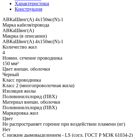
Характеристики
Конструкция
АВКаШвнг(А) 4x150мс(N)-1
Марка кабеля/провода
АВКаШвнг(А)
Макрка (в описании)
АВКаШвнг(А) 4x150мс(N)-1
Количество жил
4
Номин. сечение проводника
150 мм²
Цвет внешн. оболочки
Черный
Класс проводника
Класс 2 (многопроволочная жила)
Изоляция жилы
Поливинилхлорид (ПВХ)
Материал внешн. оболочки
Поливинилхлорид (ПВХ)
Маркировка жил
Цвет
Не распространяет горение при воздействии пламени (нг)
Нет
С низким дымовыделением - LS (согл. ГОСТ Р МЭК 61034-2)