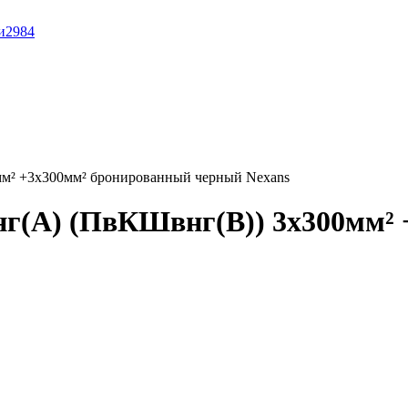
и
2984
м² +3x300мм² бронированный черный Nexans
г(А) (ПвКШвнг(B)) 3x300мм² 