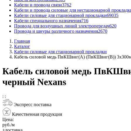
Кабели и провода связи
3762
Кабели и провода силовые для нестационарной прокладк
Кабели силовые для стационарной прокладки
69035
Кабели специального назначения
716
Провода для воздушных линий электропередач
620
Провода и шнуры различного назначения
2670
Главная
Каталог
Кабели силовые для стационарной прокладки
Кабель силовой медь ПвКШвнг(А) (ПвКШвнг(B)) 3x300м
Кабель силовой медь ПвКШвн
черный Nexans
:
:
Экспресс поставка
Качественная продукция
Цена:
руб./м
+доставка