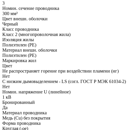
3
Номин. сечение проводника
300 мм²
Цвет внешн. оболочки
Черный
Класс проводника
Класс 2 (многопроволочная жила)
Изоляция жилы
Полиэтилен (PE)
Материал внешн. оболочки
Полиэтилен (PE)
Маркировка жил
Цвет
Не распространяет горение при воздействии пламени (нг)
Нет
С низким дымовыделением - LS (согл. ГОСТ Р МЭК 61034-2)
Нет
Номин. напряжение U (линейное)
1 кВ
Бронированный
Да
Материал проводника
Медь (Cu) без покрытия
Форма проводника
Круглая (-ое)