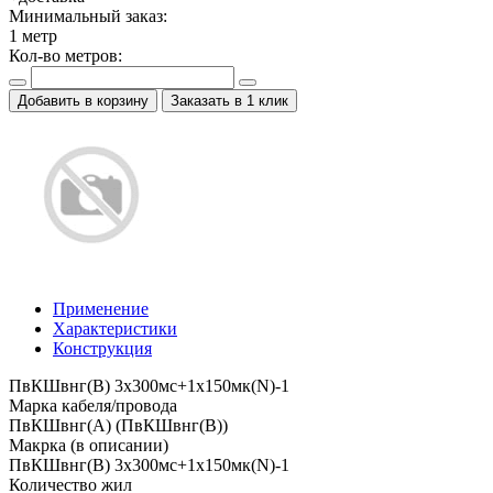
Минимальный заказ:
1
метр
Кол-во метров:
Добавить в корзину
Заказать в 1 клик
Применение
Характеристики
Конструкция
ПвКШвнг(B) 3x300мс+1x150мк(N)-1
Марка кабеля/провода
ПвКШвнг(А) (ПвКШвнг(B))
Макрка (в описании)
ПвКШвнг(B) 3x300мс+1x150мк(N)-1
Количество жил