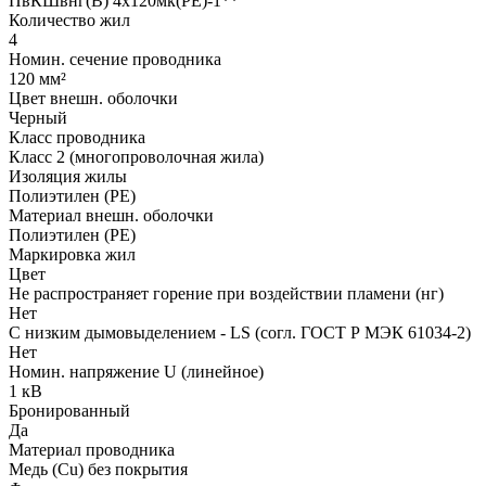
ПвКШвнг(B) 4x120мк(PE)-1**
Количество жил
4
Номин. сечение проводника
120 мм²
Цвет внешн. оболочки
Черный
Класс проводника
Класс 2 (многопроволочная жила)
Изоляция жилы
Полиэтилен (PE)
Материал внешн. оболочки
Полиэтилен (PE)
Маркировка жил
Цвет
Не распространяет горение при воздействии пламени (нг)
Нет
С низким дымовыделением - LS (согл. ГОСТ Р МЭК 61034-2)
Нет
Номин. напряжение U (линейное)
1 кВ
Бронированный
Да
Материал проводника
Медь (Cu) без покрытия