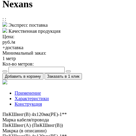
Nexans
:
:
Экспресс поставка
Качественная продукция
Цена:
руб./м
+доставка
Минимальный заказ:
1
метр
Кол-во метров:
Добавить в корзину
Заказать в 1 клик
Применение
Характеристики
Конструкция
ПвКШвнг(B) 4x120мк(PE)-1**
Марка кабеля/провода
ПвКШвнг(А) (ПвКШвнг(B))
Макрка (в описании)