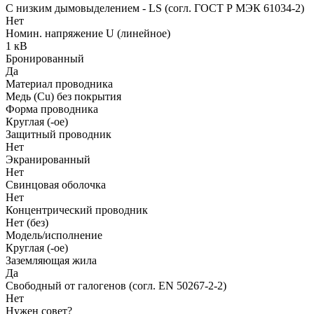
С низким дымовыделением - LS (согл. ГОСТ Р МЭК 61034-2)
Нет
Номин. напряжение U (линейное)
1 кВ
Бронированный
Да
Материал проводника
Медь (Cu) без покрытия
Форма проводника
Круглая (-ое)
Защитный проводник
Нет
Экранированный
Нет
Свинцовая оболочка
Нет
Концентрический проводник
Нет (без)
Модель/исполнение
Круглая (-ое)
Заземляющая жила
Да
Свободный от галогенов (согл. EN 50267-2-2)
Нет
Нужен совет?