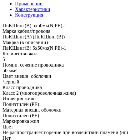
Применение
Характеристики
Конструкция
ПвКШвнг(B) 5x50мк(N,PE)-1
Марка кабеля/провода
ПвКШвнг(А) (ПвКШвнг(B))
Макрка (в описании)
ПвКШвнг(B) 5x50мк(N,PE)-1
Количество жил
5
Номин. сечение проводника
50 мм²
Цвет внешн. оболочки
Черный
Класс проводника
Класс 2 (многопроволочная жила)
Изоляция жилы
Полиэтилен (PE)
Материал внешн. оболочки
Полиэтилен (PE)
Маркировка жил
Цвет
Не распространяет горение при воздействии пламени (нг)
Нет