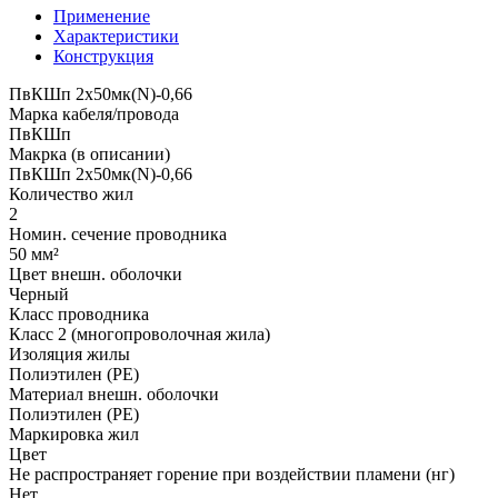
Применение
Характеристики
Конструкция
ПвКШп 2x50мк(N)-0,66
Марка кабеля/провода
ПвКШп
Макрка (в описании)
ПвКШп 2x50мк(N)-0,66
Количество жил
2
Номин. сечение проводника
50 мм²
Цвет внешн. оболочки
Черный
Класс проводника
Класс 2 (многопроволочная жила)
Изоляция жилы
Полиэтилен (PE)
Материал внешн. оболочки
Полиэтилен (PE)
Маркировка жил
Цвет
Не распространяет горение при воздействии пламени (нг)
Нет