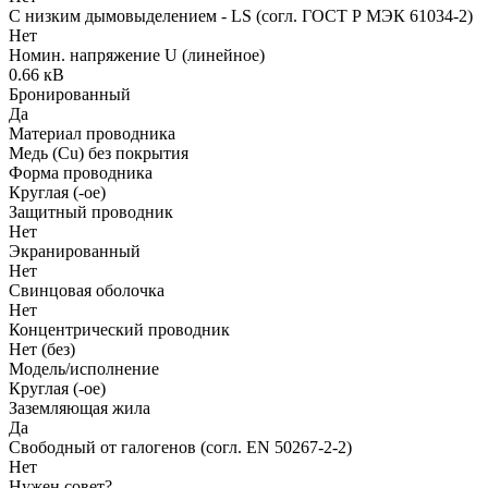
С низким дымовыделением - LS (согл. ГОСТ Р МЭК 61034-2)
Нет
Номин. напряжение U (линейное)
0.66 кВ
Бронированный
Да
Материал проводника
Медь (Cu) без покрытия
Форма проводника
Круглая (-ое)
Защитный проводник
Нет
Экранированный
Нет
Свинцовая оболочка
Нет
Концентрический проводник
Нет (без)
Модель/исполнение
Круглая (-ое)
Заземляющая жила
Да
Свободный от галогенов (согл. EN 50267-2-2)
Нет
Нужен совет?